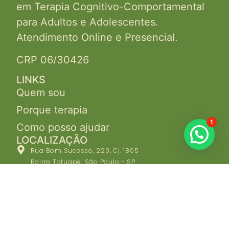
em Terapia Cognitivo-Comportamental
para Adultos e Adolescentes.
Atendimento Online e Presencial.
CRP 06/30426
LINKS
Quem sou
Porque terapia
1
Como posso ajudar
LOCALIZAÇÃO
Rua Bom Sucesso, 220, Cj. 1805
Bairro Tatuapé, São Paulo - SP.
A 350m do Metrô Tatuapé
2025 © Cecília Galelo. Todos os direitos reservados.
Política de
Privacidade
e
Política de Cookies
.